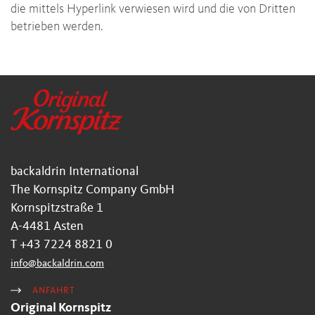
die mittels Hyperlink verwiesen wird und die von Dritten
betrieben werden.
backaldrin International
The Kornspitz Company GmbH
Kornspitzstraße 1
A-4481 Asten
T +43 7224 8821 0
info
@
backaldrin
.
com
ANFAHRT
Original Kornspitz