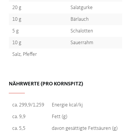
20 g
Salatgurke
10 g
Bärlauch
5 g
Schalotten
10 g
Sauerrahm
Salz, Pfeffer
NÄHRWERTE (PRO KORNSPITZ)
ca. 299,9/1.259
Energie kcal/kj
ca. 9,9
Fett (g)
ca. 5,5
davon gesättigte Fettsäuren (g)